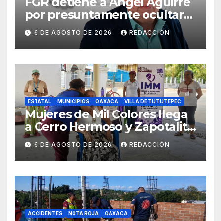
FGR detiene a Ángel Aguirre
por presuntamente ocultar
evidencias del caso
6 DE AGOSTO DE 2026
REDACCIÓN
Ayotzinapa
ESTATAL
MUNICIPIOS
OAXACA
VILLA DE TUTUTEPEC
Mujeres de Mil Colores llega
a Cerro Hermoso y Zapotalito
para fortalecer redes de
6 DE AGOSTO DE 2026
REDACCIÓN
apoyo y prevenir violencias
ACCIDENTES
NOTA ROJA
OAXACA