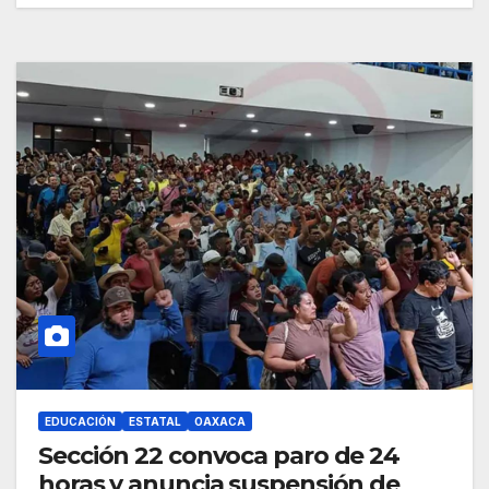
EDUCACIÓN
ESTATAL
OAXACA
Sección 22 convoca paro de 24
horas y anuncia suspensión de