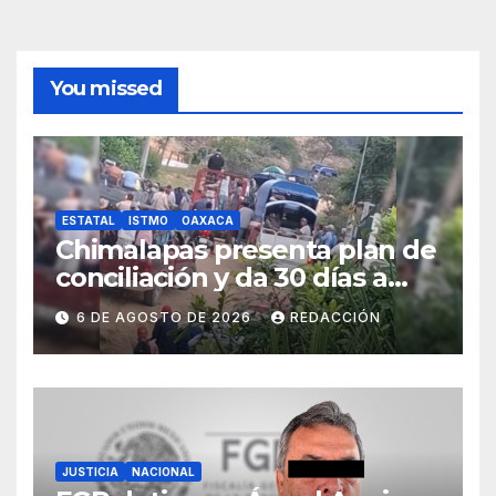
You missed
ESTATAL
ISTMO
OAXACA
Chimalapas presenta plan de
conciliación y da 30 días a
ejidos chiapanecos para
6 DE AGOSTO DE 2026
REDACCIÓN
definir situación territorial
JUSTICIA
NACIONAL