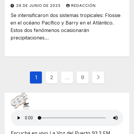
en el Atlántico
29 DE JUNIO DE 2025
REDACCIÓN
Se intensificaron dos sistemas tropicales: Flossie
en el océano Pacífico y Barry en el Atlántico.
Estos dos fenómenos ocasionarán
precipitaciones…
Paginación
1
2
…
9
de
entradas
Escucha en vivo La Voz del Puerto 93.3 FM,