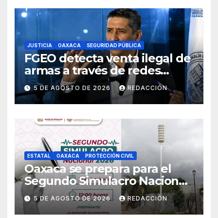
JUSTICIA
OAXACA
SEGURIDAD PÚBLICA
FGEO detecta venta ilegal de
armas a través de redes
sociales; inicia
5 DE AGOSTO DE 2026
REDACCIÓN
investigaciones y advierte
riesgos
ESTATAL
OAXACA
PROTECCIÓN CIVIL
Oaxaca se prepara para el
Segundo Simulacro Nacional
2026, que se realizará el 19 de
5 DE AGOSTO DE 2026
REDACCIÓN
septiembre