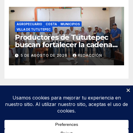
AGROPECUARIO
COSTA
MUNICIPIOS
VILLA DE TUTUTEPEC
Productores de Tututepec
buscan fortalecer la cadena
láctea regional
5 DE AGOSTO DE 2026
REDACCIÓN