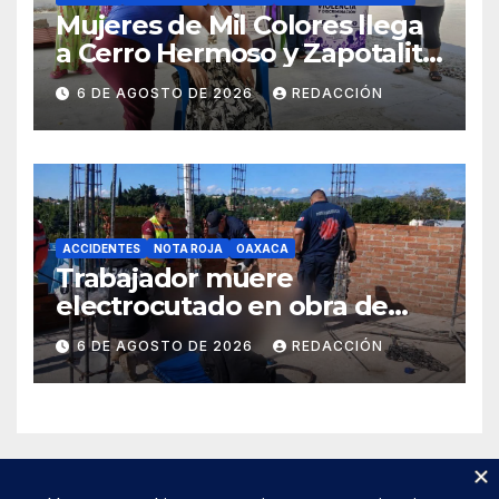
Mujeres de Mil Colores llega
a Cerro Hermoso y Zapotalito
para fortalecer redes de
6 DE AGOSTO DE 2026
REDACCIÓN
apoyo y prevenir violencias
ACCIDENTES
NOTA ROJA
OAXACA
Trabajador muere
electrocutado en obra de
Soledad Etla; dos jóvenes
6 DE AGOSTO DE 2026
REDACCIÓN
resultan gravemente
lesionados