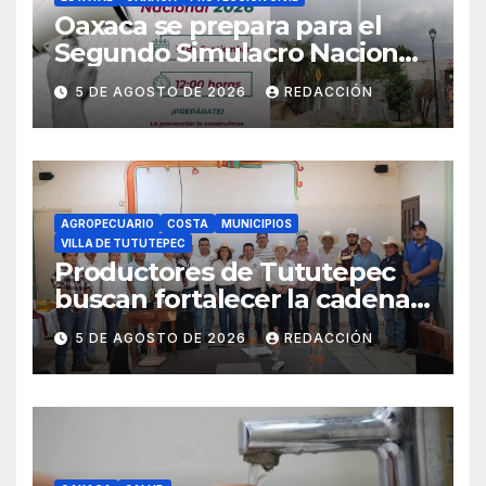
Oaxaca se prepara para el
Segundo Simulacro Nacional
2026, que se realizará el 19 de
5 DE AGOSTO DE 2026
REDACCIÓN
septiembre
AGROPECUARIO
COSTA
MUNICIPIOS
VILLA DE TUTUTEPEC
Productores de Tututepec
buscan fortalecer la cadena
láctea regional
5 DE AGOSTO DE 2026
REDACCIÓN