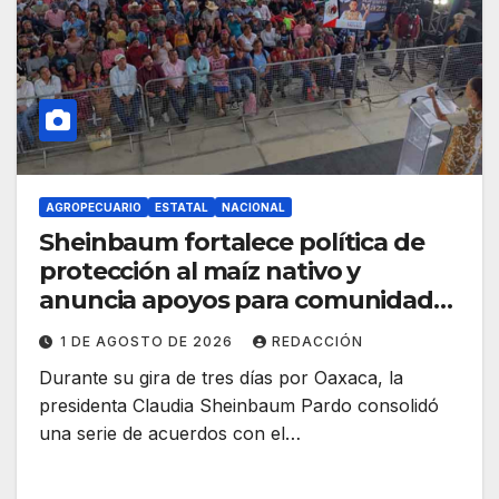
AGROPECUARIO
ESTATAL
NACIONAL
Sheinbaum fortalece política de
protección al maíz nativo y
anuncia apoyos para comunidades
milperas en Oaxaca
1 DE AGOSTO DE 2026
REDACCIÓN
Durante su gira de tres días por Oaxaca, la
presidenta Claudia Sheinbaum Pardo consolidó
una serie de acuerdos con el…