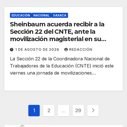
EDUCACIÓN
NACIONAL
OAXACA
Sheinbaum acuerda recibir a la
Sección 22 del CNTE, ante la
movilización magisterial en su
visita a Oaxaca
1 DE AGOSTO DE 2026
REDACCIÓN
La Sección 22 de la Coordinadora Nacional de
Trabajadores de la Educación (CNTE) inició este
viernes una jornada de movilizaciones…
Paginación
1
2
…
29
de