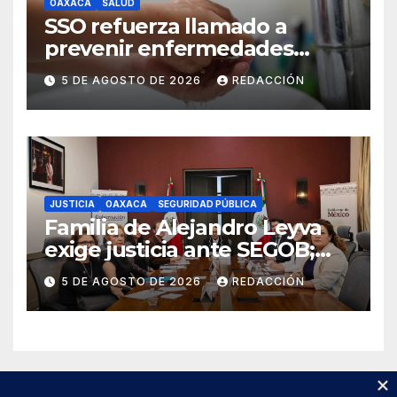
OAXACA
SALUD
SSO refuerza llamado a
prevenir enfermedades
diarreicas agudas como el
5 DE AGOSTO DE 2026
REDACCIÓN
cólera
JUSTICIA
OAXACA
SEGURIDAD PÚBLICA
Familia de Alejandro Leyva
exige justicia ante SEGOB;
piden detener a autores
5 DE AGOSTO DE 2026
REDACCIÓN
materiales e intelectuales del
asesinato