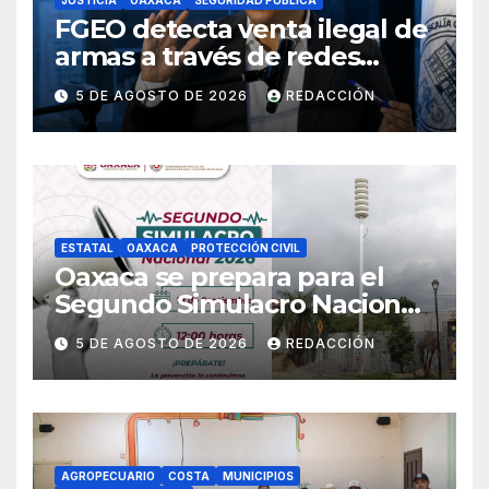
JUSTICIA
OAXACA
SEGURIDAD PÚBLICA
FGEO detecta venta ilegal de
armas a través de redes
sociales; inicia
5 DE AGOSTO DE 2026
REDACCIÓN
investigaciones y advierte
riesgos
ESTATAL
OAXACA
PROTECCIÓN CIVIL
Oaxaca se prepara para el
Segundo Simulacro Nacional
2026, que se realizará el 19 de
5 DE AGOSTO DE 2026
REDACCIÓN
septiembre
AGROPECUARIO
COSTA
MUNICIPIOS