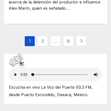
acerca de la detención del productor e influence
Alex Marín, quien es señalado…
Paginación
1
2
…
6
de
entradas
Escucha en vivo La Voz del Puerto 93.3 FM,
desde Puerto Escondido, Oaxaca, México.