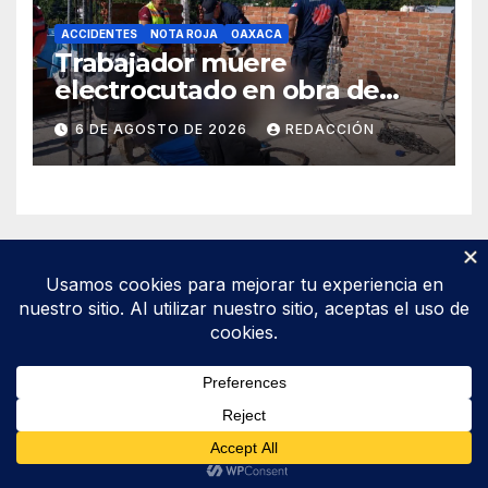
ACCIDENTES
NOTA ROJA
OAXACA
Trabajador muere
electrocutado en obra de
Soledad Etla; dos jóvenes
6 DE AGOSTO DE 2026
REDACCIÓN
resultan gravemente
lesionados
Funciona gracias a WordPress
|
Tema: Newsup de
Themeansar