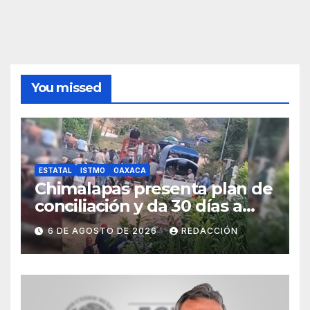
You missed
ESTATAL
ISTMO
OAXACA
Chimalapas presenta plan de
conciliación y da 30 días a
ejidos chiapanecos para
6 DE AGOSTO DE 2026
REDACCIÓN
definir situación territorial