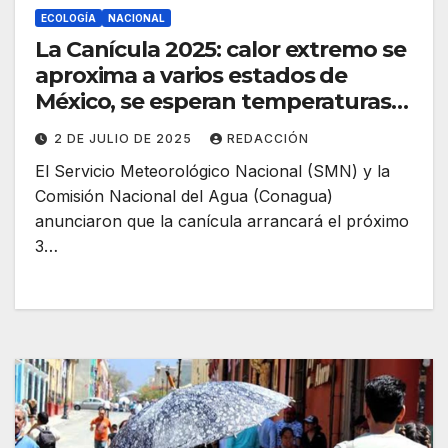
ECOLOGÍA
NACIONAL
La Canícula 2025: calor extremo se
aproxima a varios estados de
México, se esperan temperaturas
superiores a los 40º C.
2 DE JULIO DE 2025
REDACCIÓN
El Servicio Meteorológico Nacional (SMN) y la
Comisión Nacional del Agua (Conagua)
anunciaron que la canícula arrancará el próximo
3…