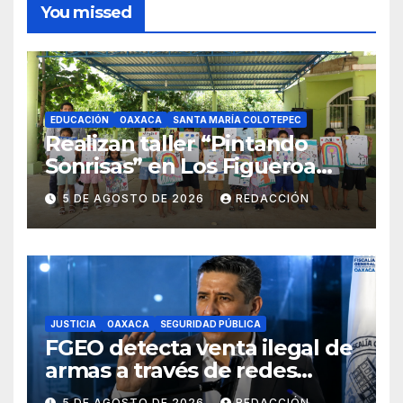
You missed
EDUCACIÓN
OAXACA
SANTA MARÍA COLOTEPEC
Realizan taller “Pintando
Sonrisas” en Los Figueroa
como parte del Curso de
5 DE AGOSTO DE 2026
REDACCIÓN
Verano
JUSTICIA
OAXACA
SEGURIDAD PÚBLICA
FGEO detecta venta ilegal de
armas a través de redes
sociales; inicia
5 DE AGOSTO DE 2026
REDACCIÓN