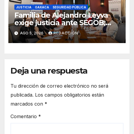
JUSTICIA
OAXACA
SEGURIDAD PÚBLICA
Familia de Alejandro Leyva
exige justicia ante SEGOB;
piden detener a autores
AGO 5, 2026
REDACCIÓN
materiales e intelectuales del
asesinato
Deja una respuesta
Tu dirección de correo electrónico no será
publicada.
Los campos obligatorios están
marcados con
*
Comentario
*