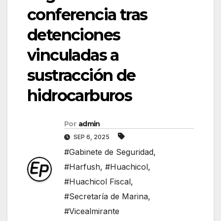
conferencia tras
detenciones
vinculadas a
sustracción de
hidrocarburos
Por
admin
SEP 6, 2025
#Gabinete de Seguridad
,
#Harfush
,
#Huachicol
,
#Huachicol Fiscal
,
#Secretaría de Marina
,
#Vicealmirante