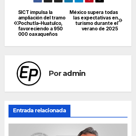
SICT impulsa la
México supera todas
Navegación
ampliación del tramo
las expectativas en
Pochutla–Huatulco,
turismo durante el
de
favoreciendo a 950
verano de 2025
000 oaxaqueños
entradas
Por
admin
Entrada relacionada