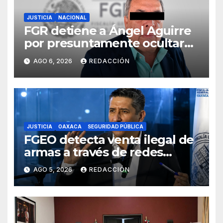
JUSTICIA
NACIONAL
FGR detiene a Ángel Aguirre
por presuntamente ocultar
evidencias del caso
AGO 6, 2026
REDACCIÓN
Ayotzinapa
JUSTICIA
OAXACA
SEGURIDAD PÚBLICA
FGEO detecta venta ilegal de
armas a través de redes
sociales; inicia investigaciones
AGO 5, 2026
REDACCIÓN
y advierte riesgos