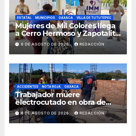
ESTATAL
MUNICIPIOS
OAXACA
VILLA DE TUTUTEPEC
Mujeres de Mil Colores llega
a Cerro Hermoso y Zapotalito
para fortalecer redes de
6 DE AGOSTO DE 2026
REDACCIÓN
apoyo y prevenir violencias
ACCIDENTES
NOTA ROJA
OAXACA
Trabajador muere
electrocutado en obra de
Soledad Etla; dos jóvenes
6 DE AGOSTO DE 2026
REDACCIÓN
resultan gravemente
lesionados