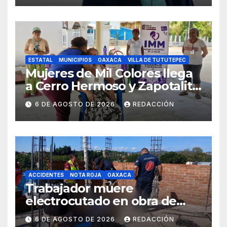
ESTATAL
MUNICIPIOS
OAXACA
VILLA DE TUTUTEPEC
Mujeres de Mil Colores llega
a Cerro Hermoso y Zapotalito
para fortalecer redes de
6 DE AGOSTO DE 2026
REDACCIÓN
apoyo y prevenir violencias
ACCIDENTES
NOTA ROJA
OAXACA
Trabajador muere
electrocutado en obra de
Soledad Etla; dos jóvenes
6 DE AGOSTO DE 2026
REDACCIÓN
resultan gravemente