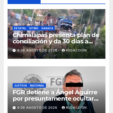
ESTATAL
ISTMO
OAXACA
Chimalapas presenta plan de
conciliación y da 30 días a
ejidos chiapanecos para
6 DE AGOSTO DE 2026
REDACCIÓN
definir situación territorial
JUSTICIA
NACIONAL
FGR detiene a Ángel Aguirre
por presuntamente ocultar
evidencias del caso
6 DE AGOSTO DE 2026
REDACCIÓN
Ayotzinapa