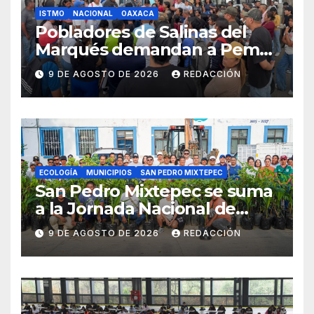
ISTMO
NACIONAL
OAXACA
Pobladores de Salinas del
Marqués demandan a Pemex
por derrames de petróleo en
9 DE AGOSTO DE 2026
REDACCIÓN
Salina Cruz
ECOLOGÍA
MUNICIPIOS
SAN PEDRO MIXTEPEC
San Pedro Mixtepec se suma
a la Jornada Nacional de
Reforestación 2026
9 DE AGOSTO DE 2026
REDACCIÓN