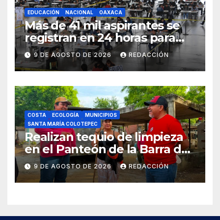
EDUCACIÓN
NACIONAL
OAXACA
Más de 41 mil aspirantes se
registran en 24 horas para
repetir examen de la UNAM
9 DE AGOSTO DE 2026
REDACCIÓN
COSTA
ECOLOGÍA
MUNICIPIOS
SANTA MARÍA COLOTEPEC
Realizan tequio de limpieza
en el Panteón de la Barra de
Colotepec
9 DE AGOSTO DE 2026
REDACCIÓN