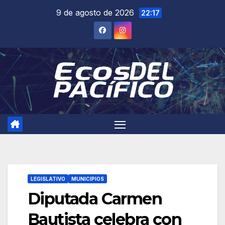
Saltar
9 de agosto de 2026
22:17
al
contenido
LEGISLATIVO
MUNICIPIOS
Diputada Carmen
Bautista celebra con