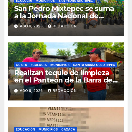
ECOLOGÍA
MUNICIPIOS
SAN PEDRO MIXTEPEC
San Pedro Mixtepec se suma
a la Jornada Nacional de
Reforestación 2026
AGO 9, 2026
REDACCIÓN
COSTA
ECOLOGÍA
MUNICIPIOS
SANTA MARÍA COLOTEPEC
Realizan tequio de limpieza
en el Panteón de la Barra de
Colotepec
AGO 9, 2026
REDACCIÓN
EDUCACIÓN
MUNICIPIOS
OAXACA