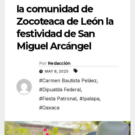
la comunidad de
Zocoteaca de León la
festividad de San
Miguel Arcángel
Por
Redacción
MAY 8, 2025
#Carmen Bautista Peláez
,
#Dipuatda Federal
,
#Fiesta Patronal
,
#Ipalapa
,
#Oaxaca