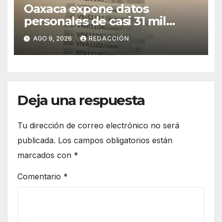
Oaxaca expone datos
personales de casi 31 mil
adolescentes en resultados
AGO 9, 2026
REDACCIÓN
de bachillerato
Deja una respuesta
Tu dirección de correo electrónico no será
publicada.
Los campos obligatorios están
marcados con
*
Comentario
*