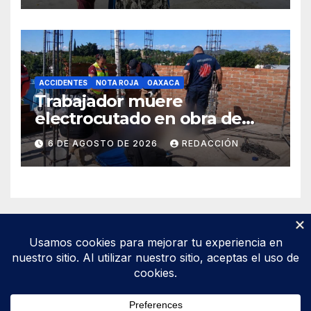
ACCIDENTES
NOTA ROJA
OAXACA
Trabajador muere
electrocutado en obra de
Soledad Etla; dos jóvenes
6 DE AGOSTO DE 2026
REDACCIÓN
resultan gravemente
lesionados