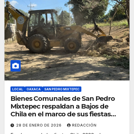
LOCAL
OAXACA
SAN PEDRO MIXTEPEC
Bienes Comunales de San Pedro
Mixtepec respaldan a Bajos de
Chila en el marco de sus fiestas
patronales 2026
28 DE ENERO DE 2026
REDACCIÓN