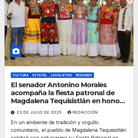
CULTURA
ESTATAL
LEGISLATIVO
REGIONES
El senador Antonino Morales
acompaña la fiesta patronal de
Magdalena Tequisistlán en honor
a Santa María Magdalena
23 DE JULIO DE 2025
REDACCIÓN
En un ambiente de tradición y orgullo
comunitario, el pueblo de Magdalena Tequisistlán
celebró con entusiasmo su Fiesta Patronal en…