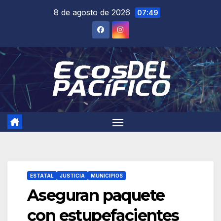
Saltar
8 de agosto de 2026
07:49
al
contenido
ESTATAL
JUSTICIA
MUNICIPIOS
Aseguran paquete
con estupefacientes