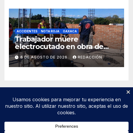
ACCIDENTES
NOTA ROJA
OAXACA
Trabajador muere
electrocutado en obra de
Soledad Etla; dos jóvenes
6 DE AGOSTO DE 2026
REDACCIÓN
resultan gravemente
lesionados