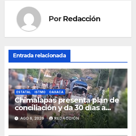
Por
Redacción
Entrada relacionada
ESTATAL
ISTMO
OAXACA
Chimalapas presenta plan de
conciliación y da 30 días a
ejidos chiapanecos para
AGO 6, 2026
REDACCIÓN
definir situación territorial