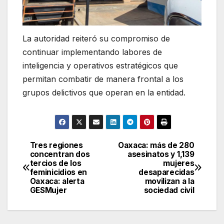
La autoridad reiteró su compromiso de
continuar implementando labores de
inteligencia y operativos estratégicos que
permitan combatir de manera frontal a los
grupos delictivos que operan en la entidad.
Tres regiones
Oaxaca: más de 280
Navegación
concentran dos
asesinatos y 1,139
tercios de los
mujeres
de
feminicidios en
desaparecidas
Oaxaca: alerta
movilizan a la
entradas
GESMujer
sociedad civil