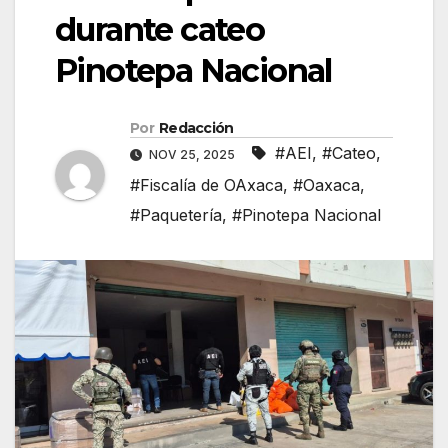
durante cateo
Pinotepa Nacional
Por
Redacción
#AEI
,
#Cateo
,
NOV 25, 2025
#Fiscalía de OAxaca
,
#Oaxaca
,
#Paquetería
,
#Pinotepa Nacional