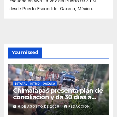
Escucha en vivo La Voz del Puerto 93.3 FM,
desde Puerto Escondido, Oaxaca, México.
You missed
ESTATAL
ISTMO
OAXACA
Chimalapas presenta plan de
conciliación y da 30 días a
ejidos chiapanecos para
6 DE AGOSTO DE 2026
REDACCIÓN
definir situación territorial