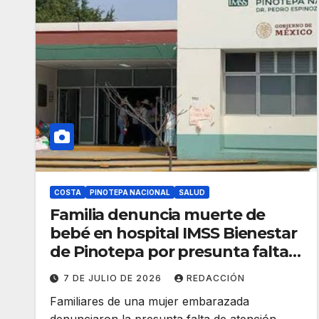
COSTA
PINOTEPA NACIONAL
SALUD
Familia denuncia muerte de
bebé en hospital IMSS Bienestar
de Pinotepa por presunta falta
de atención médica
7 DE JULIO DE 2026
REDACCIÓN
Familiares de una mujer embarazada
denunciaron la presunta falta de atención