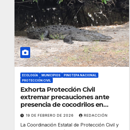
ECOLOGÍA
MUNICIPIOS
PINOTEPA NACIONAL
PROTECCIÓN CIVIL
Exhorta Protección Civil
extremar precauciones ante
presencia de cocodrilos en
cuerpos de agua de Pinotepa
19 DE FEBRERO DE 2026
REDACCIÓN
Nacional
La Coordinación Estatal de Protección Civil y