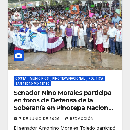
COSTA
MUNICIPIOS
PINOTEPA NACIONAL
POLÍTICA
SAN PEDRO MIXTEPEC
Senador Nino Morales participa
en foros de Defensa de la
Soberanía en Pinotepa Nacional
y Puerto Escondido
7 DE JUNIO DE 2026
REDACCIÓN
El senador Antonino Morales Toledo participó