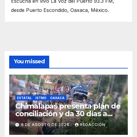
Escucha en vivo La Voz del Puerto 93.3 FM,
desde Puerto Escondido, Oaxaca, México.
You missed
ESTATAL
ISTMO
OAXACA
Chimalapas presenta plan de
conciliación y da 30 días a
ejidos chiapanecos para
6 DE AGOSTO DE 2026
REDACCIÓN
definir situación territorial