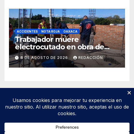
ACCIDENTES
NOTA ROJA
OAXACA
Trabajador muere
electrocutado en obra de
Soledad Etla; dos jóvenes
6 DE AGOSTO DE 2026
REDACCIÓN
resultan gravemente
lesionados