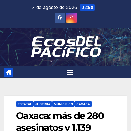
Saltar
7 de agosto de 2026
02:58
al
contenido
ESTATAL
JUSTICIA
MUNICIPIOS
OAXACA
Oaxaca: más de 280
asesinatos y 1,139