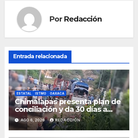
Por
Redacción
Entrada relacionada
ESTATAL
ISTMO
OAXACA
Chimalapas presenta plan de
conciliación y da 30 días a
ejidos chiapanecos para
AGO 6, 2026
REDACCIÓN
definir situación territorial