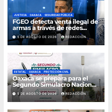
JUSTICIA
OAXACA
SEGURIDAD PÚBLICA
FGEO detecta venta ilegal de
armas a través de redes
sociales; inicia
5 DE AGOSTO DE 2026
REDACCIÓN
investigaciones y advierte
riesgos
ESTATAL
OAXACA
PROTECCIÓN CIVIL
Oaxaca se prepara para el
Segundo Simulacro Nacional
2026, que se realizará el 19 de
5 DE AGOSTO DE 2026
REDACCIÓN
septiembre