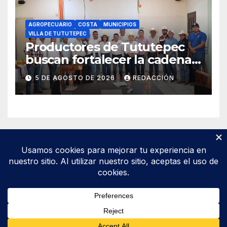
AGROPECUARIO
COSTA
MUNICIPIOS
VILLA DE TUTUTEPEC
Productores de Tututepec
buscan fortalecer la cadena
láctea regional
5 DE AGOSTO DE 2026
REDACCIÓN
Funciona gracias a WordPress
|
Tema: Newsup de
Themeansar