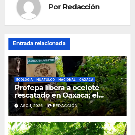
Por
Redacción
Entrada relacionada
ECOLOGÍA
HUATULCO
NACIONAL
OAXACA
Profepa libera a ocelote
rescatado en Oaxaca; el
ejemplar fue atropellado
AGO 1, 2026
REDACCIÓN