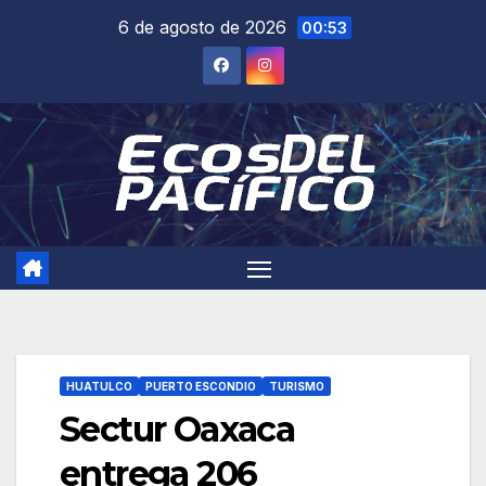
Saltar
6 de agosto de 2026
00:53
al
contenido
HUATULCO
PUERTO ESCONDIO
TURISMO
Sectur Oaxaca
entrega 206