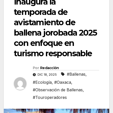
inaugura la
temporada de
avistamiento de
ballena jorobada 2025
con enfoque en
turismo responsable
Por
Redacción
#Ballenas
,
DIC 18, 2025
#Ecología
,
#Oaxaca
,
#Observación de Ballenas
,
#Touroperadores