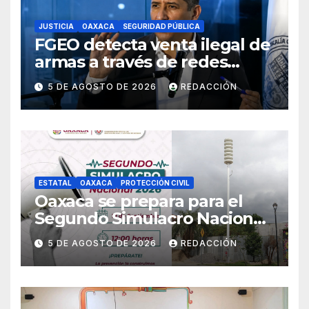
JUSTICIA
OAXACA
SEGURIDAD PÚBLICA
FGEO detecta venta ilegal de
armas a través de redes
sociales; inicia
5 DE AGOSTO DE 2026
REDACCIÓN
investigaciones y advierte
riesgos
ESTATAL
OAXACA
PROTECCIÓN CIVIL
Oaxaca se prepara para el
Segundo Simulacro Nacional
2026, que se realizará el 19 de
5 DE AGOSTO DE 2026
REDACCIÓN
septiembre