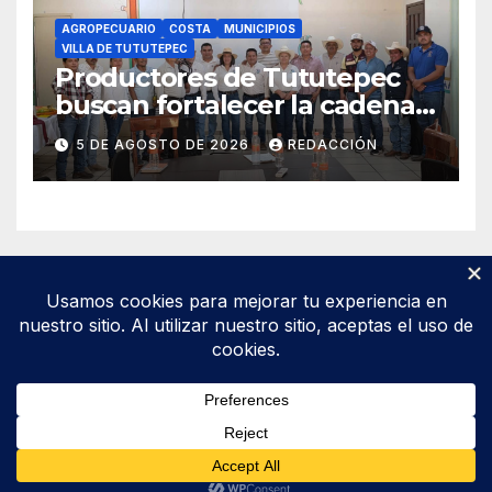
AGROPECUARIO
COSTA
MUNICIPIOS
VILLA DE TUTUTEPEC
Productores de Tututepec
buscan fortalecer la cadena
láctea regional
5 DE AGOSTO DE 2026
REDACCIÓN
Funciona gracias a WordPress
|
Tema: Newsup de
Themeansar