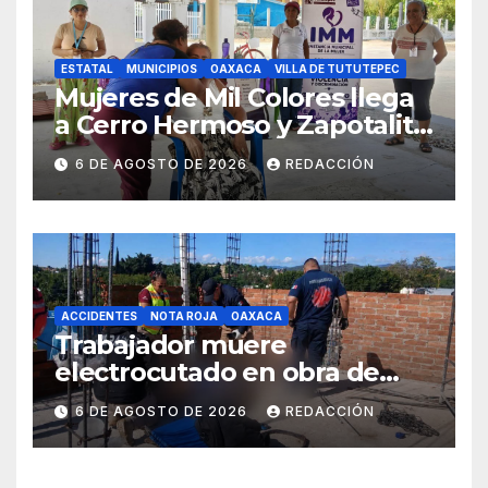
ESTATAL
MUNICIPIOS
OAXACA
VILLA DE TUTUTEPEC
Mujeres de Mil Colores llega
a Cerro Hermoso y Zapotalito
para fortalecer redes de
6 DE AGOSTO DE 2026
REDACCIÓN
apoyo y prevenir violencias
ACCIDENTES
NOTA ROJA
OAXACA
Trabajador muere
electrocutado en obra de
Soledad Etla; dos jóvenes
6 DE AGOSTO DE 2026
REDACCIÓN
resultan gravemente
lesionados