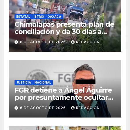
ESTATAL
ISTMO
OAXACA
Chimalapas presenta plan de
conciliación y da 30 días a
ejidos chiapanecos para
6 DE AGOSTO DE 2026
REDACCIÓN
definir situación territorial
JUSTICIA
NACIONAL
FGR detiene a Ángel Aguirre
por presuntamente ocultar
evidencias del caso
6 DE AGOSTO DE 2026
REDACCIÓN
Ayotzinapa