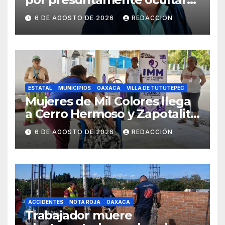
evidencias del caso
6 DE AGOSTO DE 2026
REDACCIÓN
Ayotzinapa
ESTATAL
MUNICIPIOS
OAXACA
VILLA DE TUTUTEPEC
Mujeres de Mil Colores llega
a Cerro Hermoso y Zapotalito
para fortalecer redes de
6 DE AGOSTO DE 2026
REDACCIÓN
apoyo y prevenir violencias
ACCIDENTES
NOTA ROJA
OAXACA
Trabajador muere