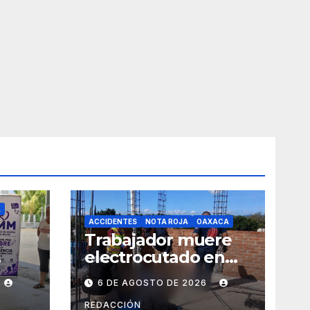
A
ACCIDENTES
NOTA ROJA
OAXACA
Trabajador muere
electrocutado en
y
obra de Soledad
6 DE AGOSTO DE 2026
Etla; dos jóvenes
s de
resultan
REDACCIÓN