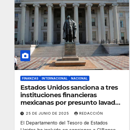
FINANZAS
INTERNACIONAL
NACIONAL
Estados Unidos sanciona a tres
instituciones financieras
mexicanas por presunto lavado
de dinero del narcotráfico
25 DE JUNIO DE 2025
REDACCIÓN
El Departamento del Tesoro de Estados
Unidos ha incluido en sanciones a CIBanco,