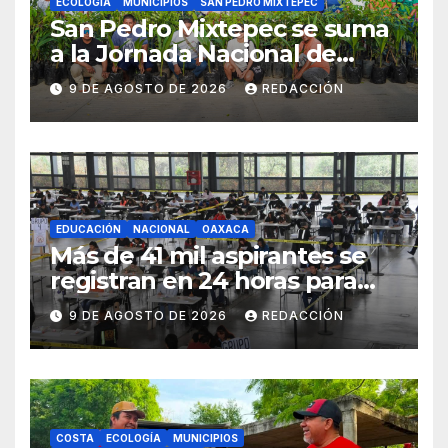
ECOLOGÍA
MUNICIPIOS
SAN PEDRO MIXTEPEC
San Pedro Mixtepec se suma
a la Jornada Nacional de
Reforestación 2026
9 DE AGOSTO DE 2026
REDACCIÓN
EDUCACIÓN
NACIONAL
OAXACA
Más de 41 mil aspirantes se
registran en 24 horas para
repetir examen de la UNAM
9 DE AGOSTO DE 2026
REDACCIÓN
COSTA
ECOLOGÍA
MUNICIPIOS