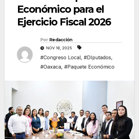
Económico para el
Ejercicio Fiscal 2026
Por
Redacción
NOV 18, 2025
#Congreso Local
,
#DIputados
,
#Oaxaca
,
#Paquete Económico