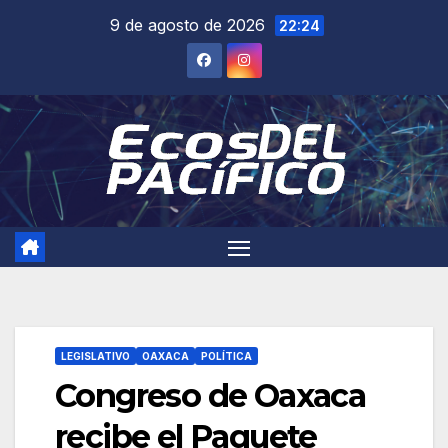
Saltar
9 de agosto de 2026
22:24
al
contenido
LEGISLATIVO
OAXACA
POLÍTICA
Congreso de Oaxaca
recibe el Paquete