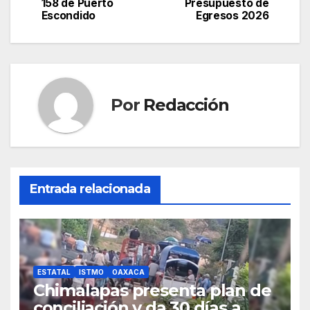
de
158 de Puerto
Presupuesto de
Escondido
Egresos 2026
entradas
Por
Redacción
Entrada relacionada
ESTATAL
ISTMO
OAXACA
Chimalapas presenta plan de
conciliación y da 30 días a