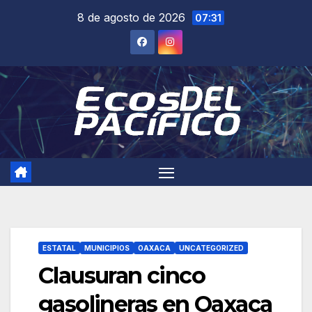
Saltar
8 de agosto de 2026
07:31
al
contenido
ESTATAL
MUNICIPIOS
OAXACA
UNCATEGORIZED
Clausuran cinco
gasolineras en Oaxaca