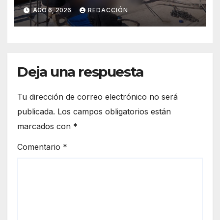
Soledad Etla; dos jóvenes
AGO 6, 2026
REDACCIÓN
resultan gravemente
lesionados
Deja una respuesta
Tu dirección de correo electrónico no será
publicada.
Los campos obligatorios están
marcados con
*
Comentario
*