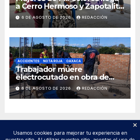
a Cerro Hermoso y Zapotalito
para fortalecer redes de
6 DE AGOSTO DE 2026
REDACCIÓN
apoyo y prevenir violencias
ACCIDENTES
NOTA ROJA
OAXACA
Trabajador muere
electrocutado en obra de
Soledad Etla; dos jóvenes
6 DE AGOSTO DE 2026
REDACCIÓN
resultan gravemente
lesionados