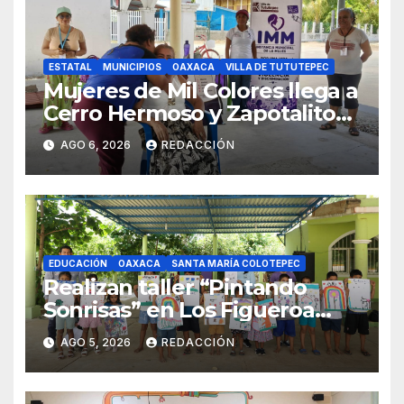
ESTATAL
MUNICIPIOS
OAXACA
VILLA DE TUTUTEPEC
Mujeres de Mil Colores llega a
Cerro Hermoso y Zapotalito
para fortalecer redes de
AGO 6, 2026
REDACCIÓN
apoyo y prevenir violencias
EDUCACIÓN
OAXACA
SANTA MARÍA COLOTEPEC
Realizan taller “Pintando
Sonrisas” en Los Figueroa
como parte del Curso de
AGO 5, 2026
REDACCIÓN
Verano