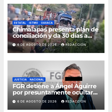
ESTATAL
ISTMO
OAXACA
Chimalapas presenta plan de
conciliación y da 30 días a
ejidos chiapanecos para
6 DE AGOSTO DE 2026
REDACCIÓN
definir situación territorial
JUSTICIA
NACIONAL
FGR detiene a Ángel Aguirre
por presuntamente ocultar
evidencias del caso
6 DE AGOSTO DE 2026
REDACCIÓN
Ayotzinapa