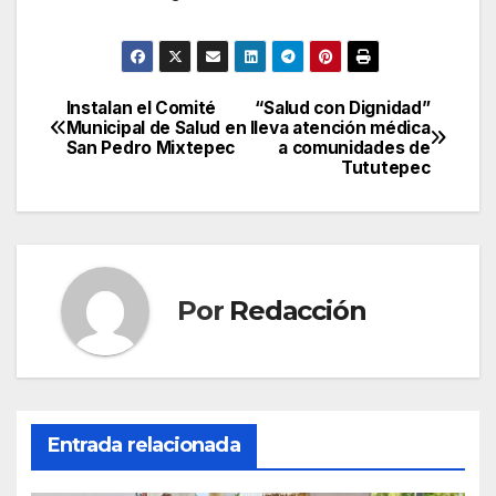
Instalan el Comité
“Salud con Dignidad”
Navegación
Municipal de Salud en
lleva atención médica
San Pedro Mixtepec
a comunidades de
de
Tututepec
entradas
Por
Redacción
Entrada relacionada