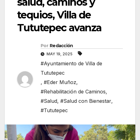
salud, caminos y
tequios, Villa de
Tututepec avanza
Por
Redacción
MAY 19, 2025
#Ayuntamiento de Villa de
Tututepec
,
#Eder Muñoz
,
#Rehabilitación de Caminos
,
#Salud
,
#Salud con Bienestar
,
#Tututepec