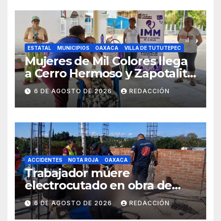
ESTATAL
MUNICIPIOS
OAXACA
VILLA DE TUTUTEPEC
Mujeres de Mil Colores llega
a Cerro Hermoso y Zapotalito
para fortalecer redes de
6 DE AGOSTO DE 2026
REDACCIÓN
apoyo y prevenir violencias
ACCIDENTES
NOTA ROJA
OAXACA
Trabajador muere
electrocutado en obra de
Soledad Etla; dos jóvenes
6 DE AGOSTO DE 2026
REDACCIÓN
resultan gravemente