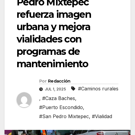
Pedro Mixtepec
refuerza imagen
urbana y mejora
vialidades con
programas de
mantenimiento
Por
Redacción
#Caminos rurales
JUL 1, 2025
,
#Caza Baches
,
#Puerto Escondido
,
#San Pedro Mixtepec
,
#Vialidad