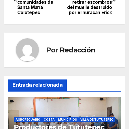
de
comunidades de
retirar escombros
Santa María
del muelle destruido
entradas
Colotepec
por el huracán Erick
Por
Redacción
Entrada relacionada
AGROPECUARIO
COSTA
MUNICIPIOS
VILLA DE TUTUTEPEC
Productores de Tututepec