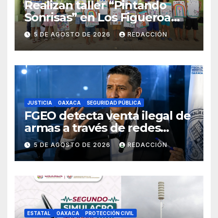
Realizan taller “Pintando
Sonrisas” en Los Figueroa
como parte del Curso de
5 DE AGOSTO DE 2026
REDACCIÓN
Verano
JUSTICIA
OAXACA
SEGURIDAD PÚBLICA
FGEO detecta venta ilegal de
armas a través de redes
sociales; inicia
5 DE AGOSTO DE 2026
REDACCIÓN
investigaciones y advierte
riesgos
ESTATAL
OAXACA
PROTECCIÓN CIVIL