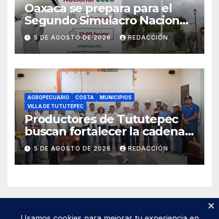
Oaxaca se prepara para el
Segundo Simulacro Nacional
2026, que se realizará el 19 de
5 DE AGOSTO DE 2026
REDACCIÓN
septiembre
AGROPECUARIO
COSTA
MUNICIPIOS
VILLA DE TUTUTEPEC
Productores de Tututepec
buscan fortalecer la cadena
láctea regional
5 DE AGOSTO DE 2026
REDACCIÓN