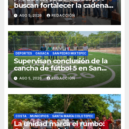
buscan fortalecer la cadena
láctea regional
AGO 5, 2026
REDACCIÓN
DEPORTES
OAXACA
SAN PEDRO MIXTEPEC
Supervisan conclusión de la
cancha de fútbol 5 en San
Andrés Copala, Mixtepec
AGO 5, 2026
REDACCIÓN
COSTA
MUNICIPIOS
SANTA MARÍA COLOTEPEC
La unidad marca el rumbo: