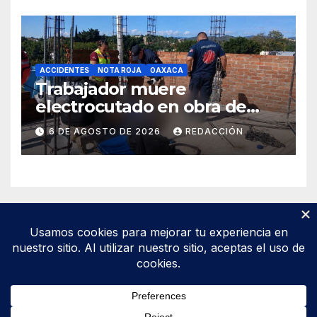
ACCIDENTES
NOTA ROJA
OAXACA
Trabajador muere
electrocutado en obra de
Soledad Etla; dos jóvenes
6 DE AGOSTO DE 2026
REDACCIÓN
resultan gravemente
lesionados