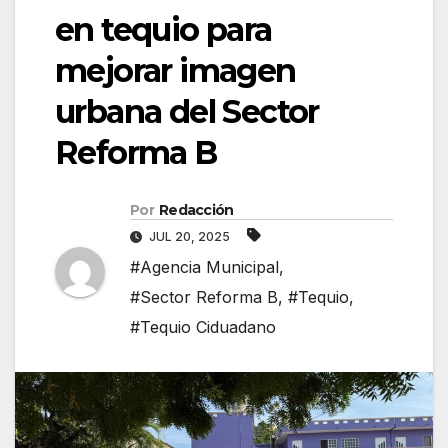
en tequio para
mejorar imagen
urbana del Sector
Reforma B
Por
Redacción
JUL 20, 2025
#Agencia Municipal
,
#Sector Reforma B
,
#Tequio
,
#Tequio Ciduadano