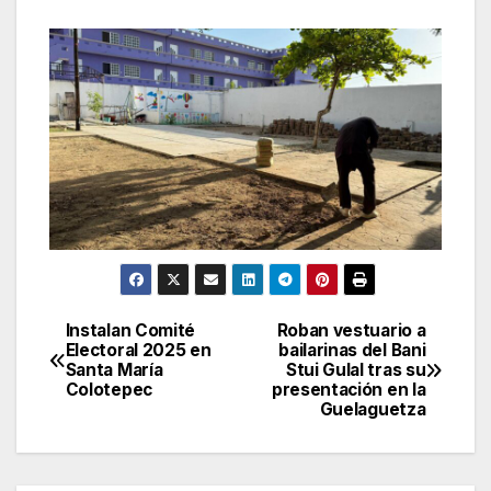
Instalan Comité
Roban vestuario a
Navegación
Electoral 2025 en
bailarinas del Bani
Santa María
Stui Gulal tras su
de
Colotepec
presentación en la
Guelaguetza
entradas