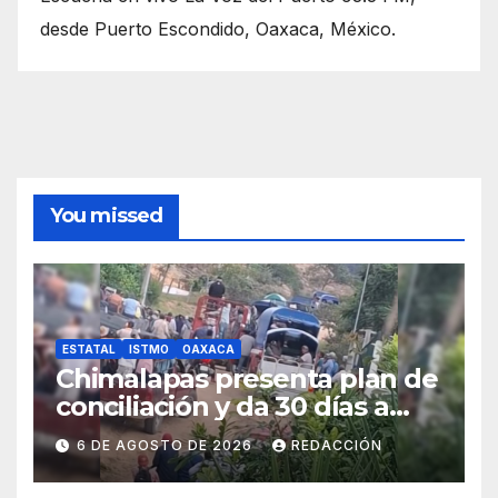
desde Puerto Escondido, Oaxaca, México.
You missed
ESTATAL
ISTMO
OAXACA
Chimalapas presenta plan de
conciliación y da 30 días a
ejidos chiapanecos para
6 DE AGOSTO DE 2026
REDACCIÓN
definir situación territorial