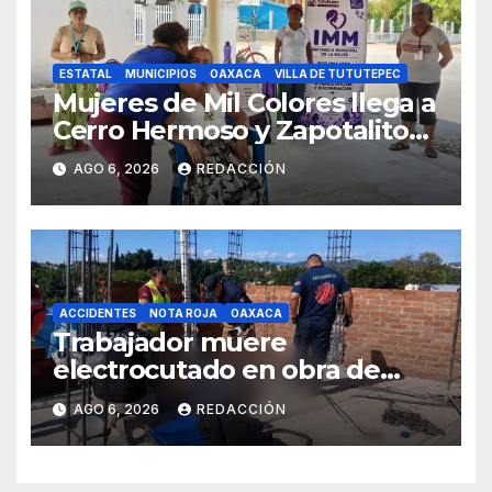
ESTATAL
MUNICIPIOS
OAXACA
VILLA DE TUTUTEPEC
Mujeres de Mil Colores llega a
Cerro Hermoso y Zapotalito
para fortalecer redes de
AGO 6, 2026
REDACCIÓN
apoyo y prevenir violencias
ACCIDENTES
NOTA ROJA
OAXACA
Trabajador muere
electrocutado en obra de
Soledad Etla; dos jóvenes
AGO 6, 2026
REDACCIÓN
resultan gravemente
lesionados