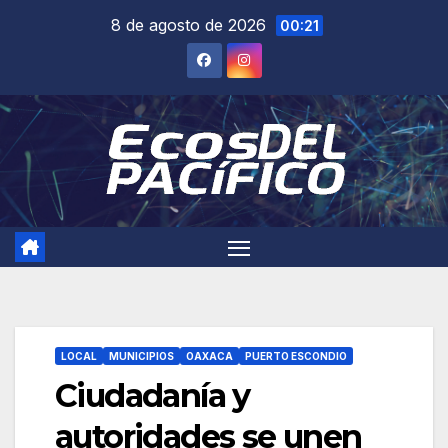
Saltar
8 de agosto de 2026
00:21
al
contenido
LOCAL
MUNICIPIOS
OAXACA
PUERTO ESCONDIO
Ciudadanía y
autoridades se unen