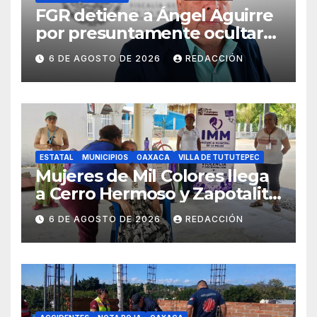
FGR detiene a Ángel Aguirre
por presuntamente ocultar
evidencias del caso
6 DE AGOSTO DE 2026
REDACCIÓN
Ayotzinapa
ESTATAL
MUNICIPIOS
OAXACA
VILLA DE TUTUTEPEC
Mujeres de Mil Colores llega
a Cerro Hermoso y Zapotalito
para fortalecer redes de
6 DE AGOSTO DE 2026
REDACCIÓN
apoyo y prevenir violencias