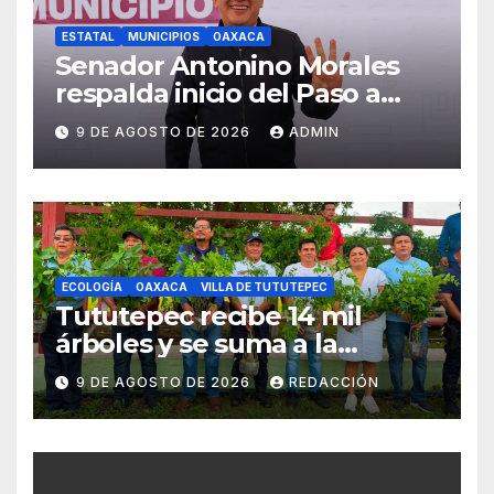
ESTATAL
MUNICIPIOS
OAXACA
Senador Antonino Morales
respalda inicio del Paso a
Desnivel Monumento a
9 DE AGOSTO DE 2026
ADMIN
Juárez
ECOLOGÍA
OAXACA
VILLA DE TUTUTEPEC
Tututepec recibe 14 mil
árboles y se suma a la
Jornada Nacional de
9 DE AGOSTO DE 2026
REDACCIÓN
Reforestación 2026