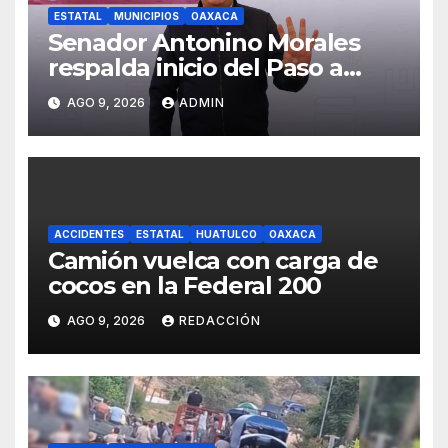
ESTATAL
MUNICIPIOS
OAXACA
Senador Antonino Morales
respalda inicio del Paso a
Desnivel Monumento a
AGO 9, 2026
ADMIN
Juárez
ACCIDENTES
ESTATAL
HUATULCO
OAXACA
Camión vuelca con carga de
cocos en la Federal 200
AGO 9, 2026
REDACCIÓN