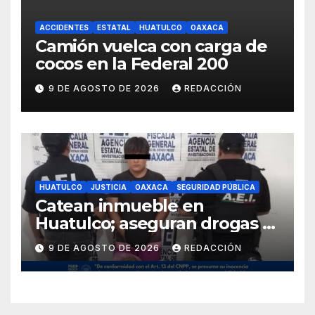
ACCIDENTES
ESTATAL
HUATULCO
OAXACA
Camión vuelca con carga de
cocos en la Federal 200
9 DE AGOSTO DE 2026
REDACCIÓN
HUATULCO
JUSTICIA
OAXACA
SEGURIDAD PÚBLICA
Catean inmueble en
Huatulco; aseguran drogas y
detienen a una persona
9 DE AGOSTO DE 2026
REDACCIÓN