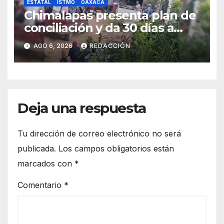
ESTATAL
ISTMO
OAXACA
Chimalapas presenta plan de
conciliación y da 30 días a
ejidos chiapanecos para
AGO 6, 2026
REDACCIÓN
definir situación territorial
Deja una respuesta
Tu dirección de correo electrónico no será
publicada.
Los campos obligatorios están
marcados con
*
Comentario
*