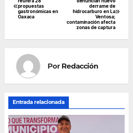
reunirá 28
denuncian nuevo
propuestas
derrame de
de
gastronómicas en
hidrocarburo en La
Oaxaca
Ventosa;
entradas
contaminación afecta
zonas de captura
Por
Redacción
Entrada relacionada