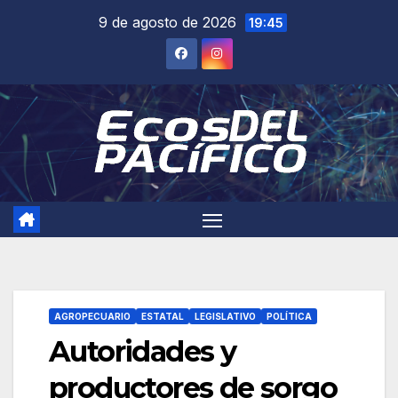
Saltar
9 de agosto de 2026
19:45
al
contenido
AGROPECUARIO
ESTATAL
LEGISLATIVO
POLÍTICA
Autoridades y
productores de sorgo