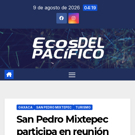
Saltar
9 de agosto de 2026
04:19
al
contenido
OAXACA
SAN PEDRO MIXTEPEC
TURISMO
San Pedro Mixtepec
participa en reunión