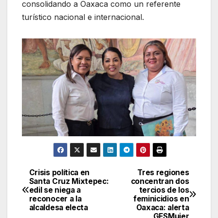
consolidando a Oaxaca como un referente
turístico nacional e internacional.
Crisis política en
Tres regiones
Navegación
Santa Cruz Mixtepec:
concentran dos
edil se niega a
tercios de los
de
reconocer a la
feminicidios en
alcaldesa electa
Oaxaca: alerta
entradas
GESMujer