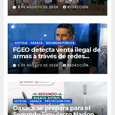
como parte del Curso de
5 DE AGOSTO DE 2026
REDACCIÓN
Verano
JUSTICIA
OAXACA
SEGURIDAD PÚBLICA
FGEO detecta venta ilegal de
armas a través de redes
sociales; inicia
5 DE AGOSTO DE 2026
REDACCIÓN
investigaciones y advierte
riesgos
ESTATAL
OAXACA
PROTECCIÓN CIVIL
Oaxaca se prepara para el
Segundo Simulacro Nacional