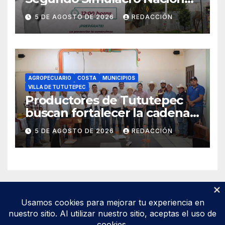
2026, que se realizará el 19 de
5 DE AGOSTO DE 2026
REDACCIÓN
septiembre
AGROPECUARIO
COSTA
MUNICIPIOS
VILLA DE TUTUTEPEC
Productores de Tututepec
buscan fortalecer la cadena
láctea regional
5 DE AGOSTO DE 2026
REDACCIÓN