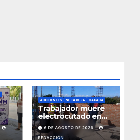
A
ACCIDENTES
NOTA ROJA
OAXACA
Trabajador muere
electrocutado en
y
obra de Soledad
6 DE AGOSTO DE 2026
Etla; dos jóvenes
s de
resultan
REDACCIÓN