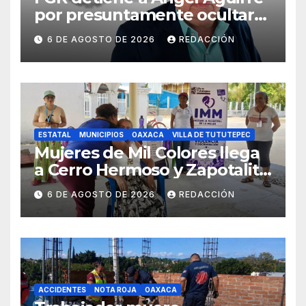
por presuntamente ocultar
evidencias del caso
6 DE AGOSTO DE 2026
REDACCIÓN
Ayotzinapa
ESTATAL
MUNICIPIOS
OAXACA
VILLA DE TUTUTEPEC
Mujeres de Mil Colores llega
a Cerro Hermoso y Zapotalito
para fortalecer redes de
6 DE AGOSTO DE 2026
REDACCIÓN
apoyo y prevenir violencias
ACCIDENTES
NOTA ROJA
OAXACA