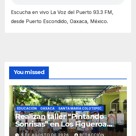
Escucha en vivo La Voz del Puerto 93.3 FM,
desde Puerto Escondido, Oaxaca, México.
You missed
EDUCACIÓN
OAXACA
SANTA MARÍA COLOTEPEC
Realizan taller “Pintando
Sonrisas” en Los Figueroa
como parte del Curso de
5 DE AGOSTO DE 2026
REDACCIÓN