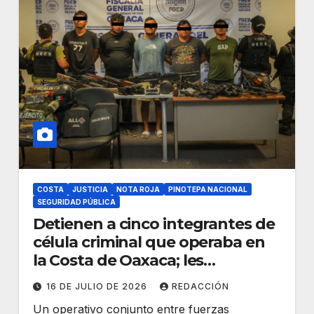
COSTA
JUSTICIA
NOTA ROJA
PINOTEPA NACIONAL
SEGURIDAD PÚBLICA
Detienen a cinco integrantes de
célula criminal que operaba en
la Costa de Oaxaca; les
decomisan arsenal y equipo
16 DE JULIO DE 2026
REDACCIÓN
táctico
Un operativo conjunto entre fuerzas