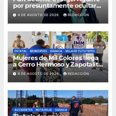
por presuntamente ocultar
evidencias del caso
6 DE AGOSTO DE 2026
REDACCIÓN
Ayotzinapa
ESTATAL
MUNICIPIOS
OAXACA
VILLA DE TUTUTEPEC
Mujeres de Mil Colores llega
a Cerro Hermoso y Zapotalito
para fortalecer redes de
6 DE AGOSTO DE 2026
REDACCIÓN
apoyo y prevenir violencias
ACCIDENTES
NOTA ROJA
OAXACA