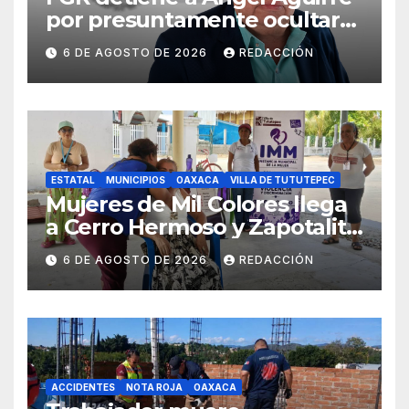
por presuntamente ocultar
evidencias del caso
6 DE AGOSTO DE 2026
REDACCIÓN
Ayotzinapa
ESTATAL
MUNICIPIOS
OAXACA
VILLA DE TUTUTEPEC
Mujeres de Mil Colores llega
a Cerro Hermoso y Zapotalito
para fortalecer redes de
6 DE AGOSTO DE 2026
REDACCIÓN
apoyo y prevenir violencias
ACCIDENTES
NOTA ROJA
OAXACA