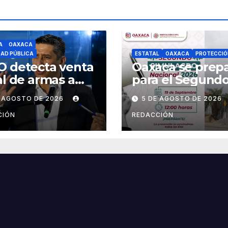
A
OAXACA
DAD PÚBLICA
ESTATAL
OAXACA
PROTECCIÓN
O detecta venta
Oaxaca se prep
al de armas a
para el Segund
és de redes
Simulacro Nacio
E AGOSTO DE 2026
5 DE AGOSTO DE 2026
les; inicia
2026, que se
stigaciones y
realizará el 19 d
CIÓN
REDACCIÓN
erte riesgos
septiembre