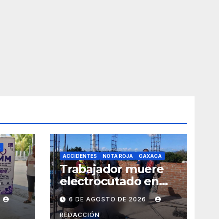
A
ACCIDENTES
NOTA ROJA
OAXACA
Trabajador muere
electrocutado en
y
obra de Soledad
6 DE AGOSTO DE 2026
Etla; dos jóvenes
s de
resultan
REDACCIÓN