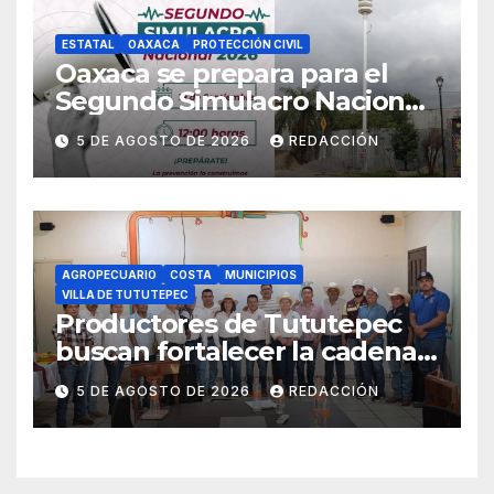
ESTATAL
OAXACA
PROTECCIÓN CIVIL
Oaxaca se prepara para el
Segundo Simulacro Nacional
2026, que se realizará el 19 de
5 DE AGOSTO DE 2026
REDACCIÓN
septiembre
AGROPECUARIO
COSTA
MUNICIPIOS
VILLA DE TUTUTEPEC
Productores de Tututepec
buscan fortalecer la cadena
láctea regional
5 DE AGOSTO DE 2026
REDACCIÓN