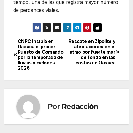
tiempo, una de las que registra mayor número
de percances viales.
CNPC instala en
Rescate en Zipolite y
Navegación
Oaxaca el primer
afectaciones en el
Puesto de Comando
Istmo por fuerte mar
de
por la temporada de
de fondo en las
lluvias y ciclones
costas de Oaxaca
entradas
2026
Por
Redacción