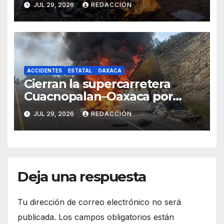
JUL 29, 2026
REDACCIÓN
materia electoral
ACCIDENTES
ESTATAL
OAXACA
Cierran la supercarretera
Cuacnopalan–Oaxaca por
choque e incendio
JUL 29, 2026
REDACCIÓN
Deja una respuesta
Tu dirección de correo electrónico no será
publicada.
Los campos obligatorios están