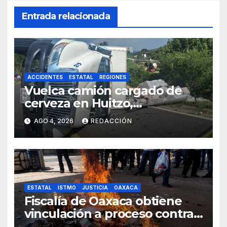
Entrada relacionada
ACCIDENTES
ESTATAL
REGIONES
Vuelca camión cargado de
cerveza en Huitzo,
autoridades vigilan el suceso
AGO 4, 2026
REDACCIÓN
ESTATAL
ISTMO
JUSTICIA
OAXACA
Fiscalía de Oaxaca obtiene
vinculación a proceso contra
cuatro personas por delito en