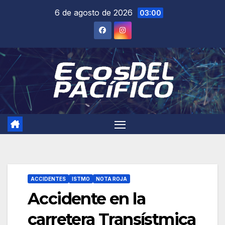
Saltar
6 de agosto de 2026
03:00
al
contenido
ACCIDENTES
ISTMO
NOTA ROJA
Accidente en la
carretera Transístmica