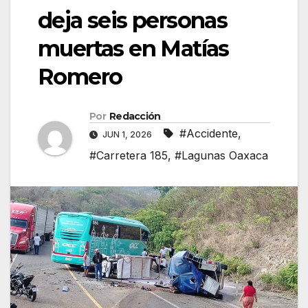
deja seis personas
muertas en Matías
Romero
Por
Redacción
#Accidente
,
JUN 1, 2026
#Carretera 185
,
#Lagunas Oaxaca