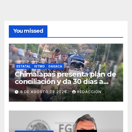
You missed
ESTATAL
ISTMO
OAXACA
Chimalapas presenta plan de
conciliación y da 30 días a
ejidos chiapanecos para
6 DE AGOSTO DE 2026
REDACCIÓN
definir situación territorial