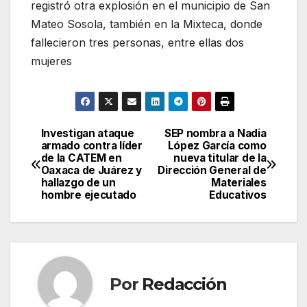
registró otra explosión en el municipio de San
Mateo Sosola, también en la Mixteca, donde
fallecieron tres personas, entre ellas dos
mujeres
Investigan ataque
SEP nombra a Nadia
Navegación
armado contra líder
López García como
de la CATEM en
nueva titular de la
de
Oaxaca de Juárez y
Dirección General de
hallazgo de un
Materiales
entradas
hombre ejecutado
Educativos
Por
Redacción