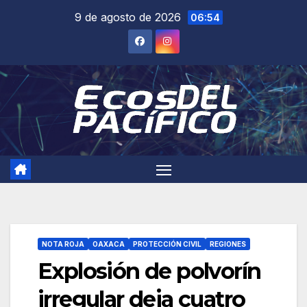
Saltar
9 de agosto de 2026
06:54
al
contenido
NOTA ROJA
OAXACA
PROTECCIÓN CIVIL
REGIONES
Explosión de polvorín
irregular deja cuatro