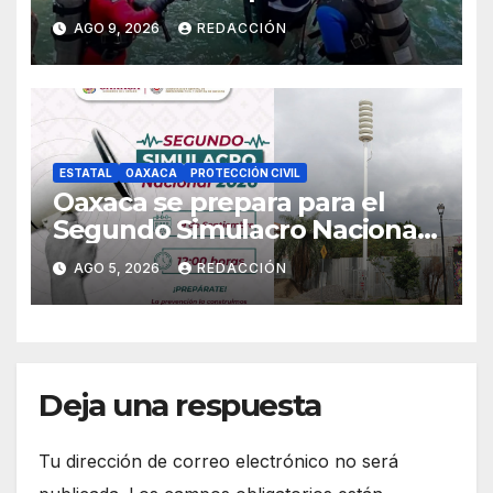
caverna en Oaxaca
AGO 9, 2026
REDACCIÓN
ESTATAL
OAXACA
PROTECCIÓN CIVIL
Oaxaca se prepara para el
Segundo Simulacro Nacional
2026, que se realizará el 19 de
AGO 5, 2026
REDACCIÓN
septiembre
Deja una respuesta
Tu dirección de correo electrónico no será