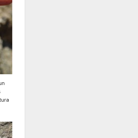
un
s
tura