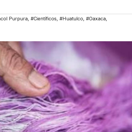
col Purpura
,
#Científicos
,
#Huatulco
,
#Oaxaca
,