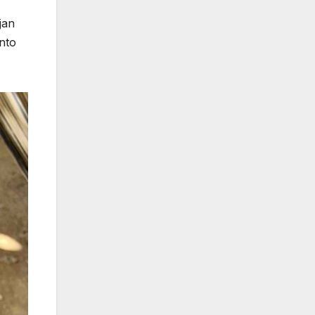
jan
ento