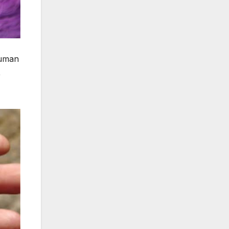
suman
,