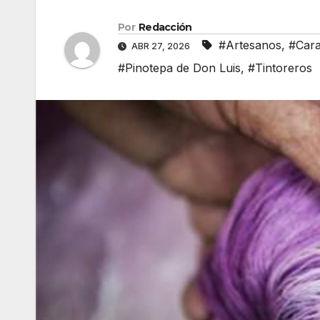
Por
Redacción
#Artesanos
,
#Cara
ABR 27, 2026
#Pinotepa de Don Luis
,
#Tintoreros