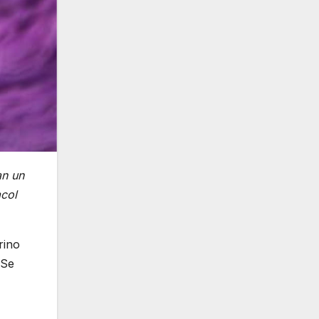
an un
acol
rino
 Se