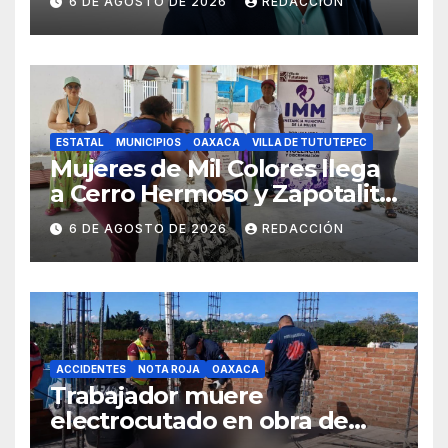
6 DE AGOSTO DE 2026
REDACCIÓN
Ayotzinapa
ESTATAL
MUNICIPIOS
OAXACA
VILLA DE TUTUTEPEC
Mujeres de Mil Colores llega
a Cerro Hermoso y Zapotalito
para fortalecer redes de
6 DE AGOSTO DE 2026
REDACCIÓN
apoyo y prevenir violencias
ACCIDENTES
NOTA ROJA
OAXACA
Trabajador muere
electrocutado en obra de
Soledad Etla; dos jóvenes