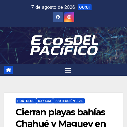
Saltar
7 de agosto de 2026
00:01
al
contenido
HUATULCO
OAXACA
PROTECCIÓN CIVIL
Cierran playas bahías
Chahué y Maguey en