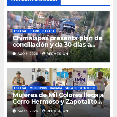
ESTATAL
ISTMO
OAXACA
Chimalapas presenta plan de
conciliación y da 30 días a
ejidos chiapanecos para
AGO 6, 2026
REDACCIÓN
definir situación territorial
ESTATAL
MUNICIPIOS
OAXACA
VILLA DE TUTUTEPEC
Mujeres de Mil Colores llega a
Cerro Hermoso y Zapotalito
para fortalecer redes de
AGO 6, 2026
REDACCIÓN
apoyo y prevenir violencias