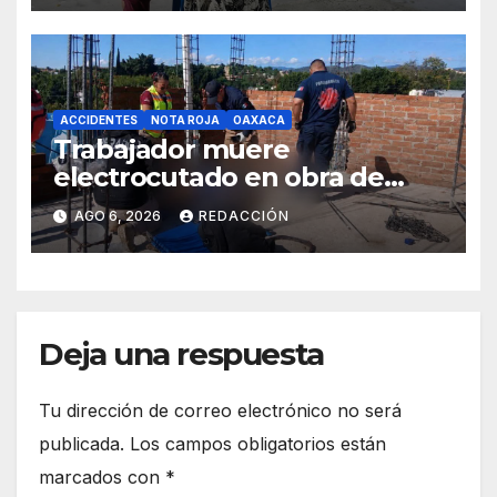
ACCIDENTES
NOTA ROJA
OAXACA
Trabajador muere
electrocutado en obra de
Soledad Etla; dos jóvenes
AGO 6, 2026
REDACCIÓN
resultan gravemente
lesionados
Deja una respuesta
Tu dirección de correo electrónico no será
publicada.
Los campos obligatorios están
marcados con
*