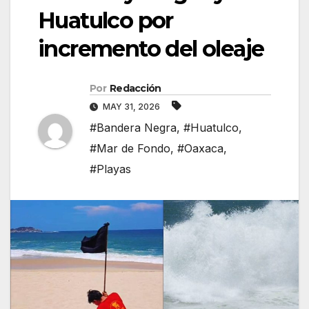
Huatulco por
incremento del oleaje
Por
Redacción
MAY 31, 2026
#Bandera Negra
,
#Huatulco
,
#Mar de Fondo
,
#Oaxaca
,
#Playas