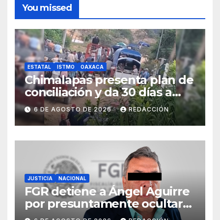
You missed
ESTATAL
ISTMO
OAXACA
Chimalapas presenta plan de
conciliación y da 30 días a
ejidos chiapanecos para
6 DE AGOSTO DE 2026
REDACCIÓN
definir situación territorial
JUSTICIA
NACIONAL
FGR detiene a Ángel Aguirre
por presuntamente ocultar
evidencias del caso