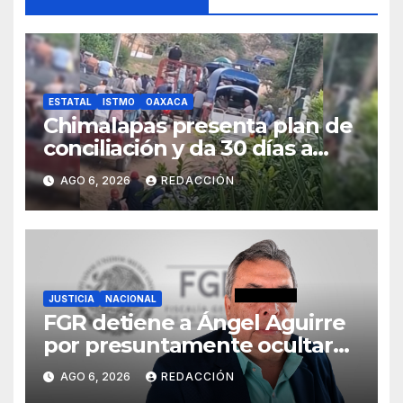
ESTATAL
ISTMO
OAXACA
Chimalapas presenta plan de
conciliación y da 30 días a
ejidos chiapanecos para
AGO 6, 2026
REDACCIÓN
definir situación territorial
JUSTICIA
NACIONAL
FGR detiene a Ángel Aguirre
por presuntamente ocultar
evidencias del caso
AGO 6, 2026
REDACCIÓN
Ayotzinapa