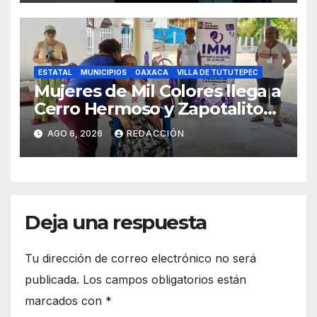
ESTATAL
MUNICIPIOS
OAXACA
VILLA DE TUTUTEPEC
Mujeres de Mil Colores llega a
Cerro Hermoso y Zapotalito
para fortalecer redes de
AGO 6, 2026
REDACCIÓN
apoyo y prevenir violencias
Deja una respuesta
Tu dirección de correo electrónico no será
publicada.
Los campos obligatorios están
marcados con
*