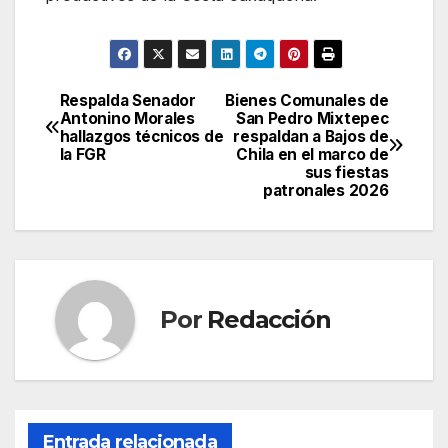
Respalda Senador
Bienes Comunales de
Navegación
Antonino Morales
San Pedro Mixtepec
hallazgos técnicos de
respaldan a Bajos de
de
la FGR
Chila en el marco de
sus fiestas
entradas
patronales 2026
Por
Redacción
Entrada relacionada