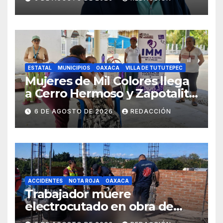
Ayotzinapa
ESTATAL
MUNICIPIOS
OAXACA
VILLA DE TUTUTEPEC
Mujeres de Mil Colores llega
a Cerro Hermoso y Zapotalito
para fortalecer redes de
6 DE AGOSTO DE 2026
REDACCIÓN
apoyo y prevenir violencias
ACCIDENTES
NOTA ROJA
OAXACA
Trabajador muere
electrocutado en obra de
Soledad Etla; dos jóvenes