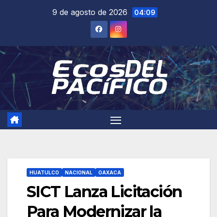
Saltar
9 de agosto de 2026
04:09
al
contenido
HUATULCO
NACIONAL
OAXACA
SICT Lanza Licitación
Para Modernizar la