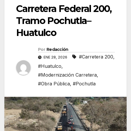
Carretera Federal 200,
Tramo Pochutla–
Huatulco
Por
Redacción
#Carretera 200
,
ENE 28, 2026
#Huatulco
,
#Modernización Carretera
,
#Obra Pública
,
#Pochutla