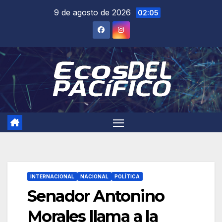
Saltar
9 de agosto de 2026
02:05
al
contenido
INTERNACIONAL
NACIONAL
POLÍTICA
Senador Antonino
Morales llama a la