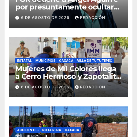
por presuntamente ocultar
evidencias del caso
6 DE AGOSTO DE 2026
REDACCIÓN
Ayotzinapa
ESTATAL
MUNICIPIOS
OAXACA
VILLA DE TUTUTEPEC
Mujeres de Mil Colores llega
a Cerro Hermoso y Zapotalito
para fortalecer redes de
6 DE AGOSTO DE 2026
REDACCIÓN
apoyo y prevenir violencias
ACCIDENTES
NOTA ROJA
OAXACA