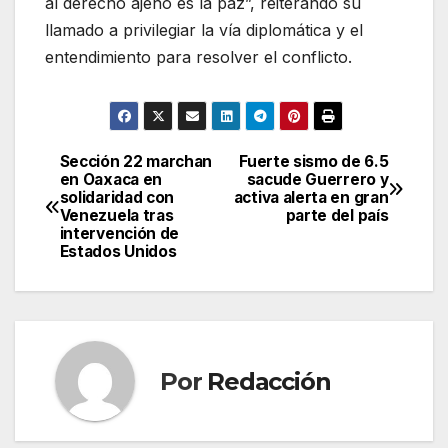
al derecho ajeno es la paz”, reiterando su
llamado a privilegiar la vía diplomática y el
entendimiento para resolver el conflicto.
Sección 22 marchan
Fuerte sismo de 6.5
Navegación
en Oaxaca en
sacude Guerrero y
solidaridad con
activa alerta en gran
de
Venezuela tras
parte del país
intervención de
entradas
Estados Unidos
Por
Redacción