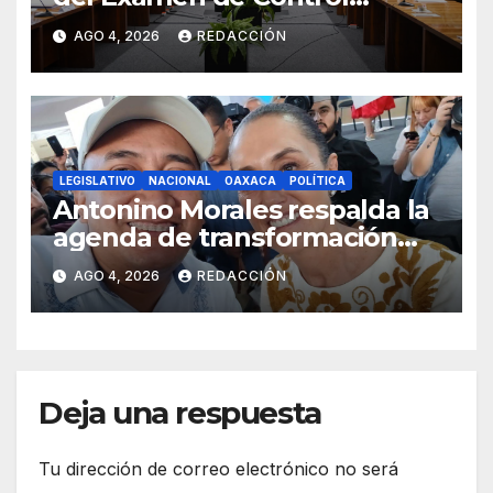
Presencial; aplicarán la
AGO 4, 2026
REDACCIÓN
evaluación del 12 al 19 de
agosto
LEGISLATIVO
NACIONAL
OAXACA
POLÍTICA
Antonino Morales respalda la
agenda de transformación
durante gira presidencial por
AGO 4, 2026
REDACCIÓN
Oaxaca
Deja una respuesta
Tu dirección de correo electrónico no será