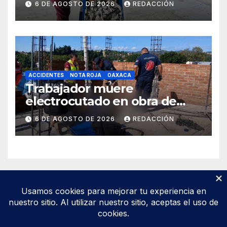
6 DE AGOSTO DE 2026
REDACCIÓN
apoyo y prevenir violencias
ACCIDENTES
NOTA ROJA
OAXACA
Trabajador muere
electrocutado en obra de
Soledad Etla; dos jóvenes
6 DE AGOSTO DE 2026
REDACCIÓN
resultan gravemente
lesionados