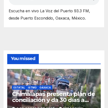
Escucha en vivo La Voz del Puerto 93.3 FM,
desde Puerto Escondido, Oaxaca, México.
You missed
ESTATAL
ISTMO
OAXACA
Chimalapas presenta plan de
conciliación y da 30 días a
ejidos chiapanecos para