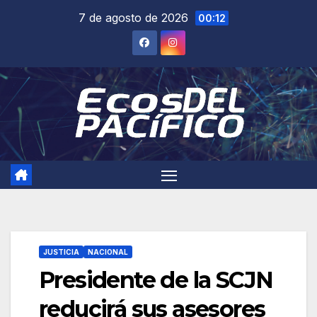
Saltar
7 de agosto de 2026
00:12
al
contenido
JUSTICIA
NACIONAL
Presidente de la SCJN
reducirá sus asesores