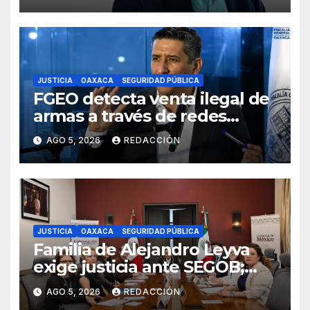
JUSTICIA
OAXACA
SEGURIDAD PÚBLICA
FGEO detecta venta ilegal de
armas a través de redes
sociales; inicia investigaciones
AGO 5, 2026
REDACCIÓN
y advierte riesgos
JUSTICIA
OAXACA
SEGURIDAD PÚBLICA
Familia de Alejandro Leyva
exige justicia ante SEGOB;
piden detener a autores
AGO 5, 2026
REDACCIÓN
materiales e intelectuales del