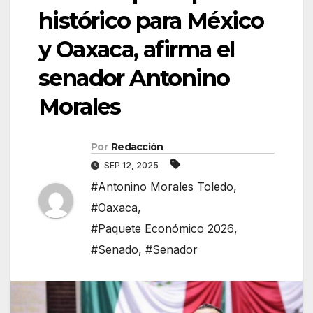
histórico para México
y Oaxaca, afirma el
senador Antonino
Morales
Por
Redacción
SEP 12, 2025
#Antonino Morales Toledo
,
#Oaxaca
,
#Paquete Económico 2026
,
#Senado
,
#Senador