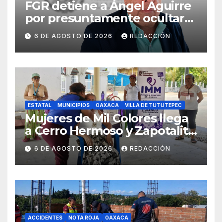
FGR detiene a Ángel Aguirre
por presuntamente ocultar
evidencias del caso
6 DE AGOSTO DE 2026
REDACCIÓN
Ayotzinapa
ESTATAL
MUNICIPIOS
OAXACA
VILLA DE TUTUTEPEC
Mujeres de Mil Colores llega
a Cerro Hermoso y Zapotalito
para fortalecer redes de
6 DE AGOSTO DE 2026
REDACCIÓN
apoyo y prevenir violencias
ACCIDENTES
NOTA ROJA
OAXACA