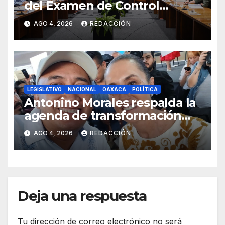
del Examen de Control
Presencial; aplicarán la
AGO 4, 2026
REDACCIÓN
evaluación del 12 al 19 de
agosto
LEGISLATIVO
NACIONAL
OAXACA
POLÍTICA
Antonino Morales respalda la
agenda de transformación
durante gira presidencial por
AGO 4, 2026
REDACCIÓN
Oaxaca
Deja una respuesta
Tu dirección de correo electrónico no será