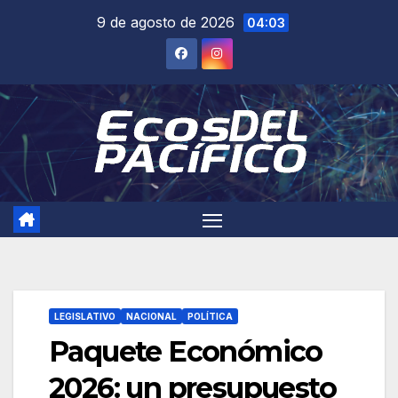
Saltar
9 de agosto de 2026
04:03
al
contenido
LEGISLATIVO
NACIONAL
POLÍTICA
Paquete Económico
2026: un presupuesto