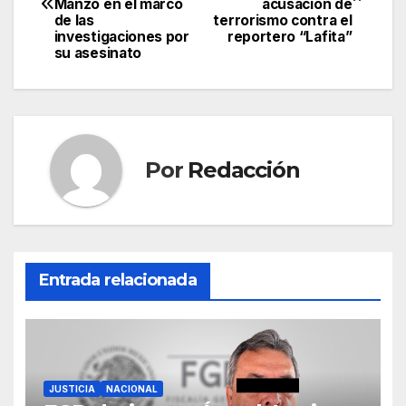
de
Manzo en el marco
acusación de
de las
terrorismo contra el
entradas
investigaciones por
reportero “Lafita”
su asesinato
Por
Redacción
Entrada relacionada
JUSTICIA
NACIONAL