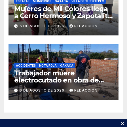
ESTATAL
MUNICIPIOS
OAXACA
VILLA DE TUTUTEPEC
Mujeres de Mil Colores llega
a Cerro Hermoso y Zapotalito
para fortalecer redes de
6 DE AGOSTO DE 2026
REDACCIÓN
apoyo y prevenir violencias
ACCIDENTES
NOTA ROJA
OAXACA
Trabajador muere
electrocutado en obra de
Soledad Etla; dos jóvenes
6 DE AGOSTO DE 2026
REDACCIÓN
resultan gravemente
lesionados