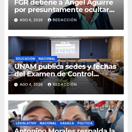
FGR detiene a Ángel Aguirre
por presuntamente ocultar
evidencias del caso
AGO 6, 2026
REDACCIÓN
Ayotzinapa
EDUCACIÓN
NACIONAL
UNAM publica sedes y fechas
del Examen de Control
Presencial; aplicarán la
AGO 4, 2026
REDACCIÓN
evaluación del 12 al 19 de
agosto
LEGISLATIVO
NACIONAL
OAXACA
POLÍTICA
Antonino Morales respalda la