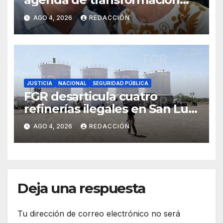
durante gira presidencial por
AGO 4, 2026
REDACCIÓN
Oaxaca
JUSTICIA
NACIONAL
SEGURIDAD PÚBLICA
FGR desarticula cuatro
refinerías ilegales en San Luis
Potosí, Hidalgo y Morelos
AGO 4, 2026
REDACCIÓN
Deja una respuesta
Tu dirección de correo electrónico no será