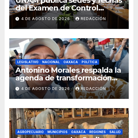
UNAM publica sedes y fechas
del Examen de Control
Presencial; aplicarán la
4 DE AGOSTO DE 2026
REDACCIÓN
evaluación del 12 al 19 de
agosto
LEGISLATIVO
NACIONAL
OAXACA
POLÍTICA
Antonino Morales respalda la
agenda de transformación
durante gira presidencial por
4 DE AGOSTO DE 2026
REDACCIÓN
Oaxaca
AGROPECUARIO
MUNICIPIOS
OAXACA
REGIONES
SALUD