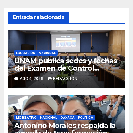
Entrada relacionada
EDUCACIÓN
NACIONAL
UNAM publica sedes y fechas
del Examen de Control
Presencial; aplicarán la
AGO 4, 2026
REDACCIÓN
evaluación del 12 al 19 de
agosto
LEGISLATIVO
NACIONAL
OAXACA
POLÍTICA
Antonino Morales respalda la
agenda de transformación