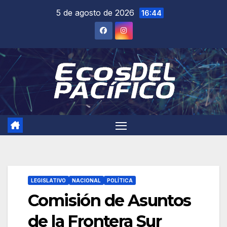
Saltar
5 de agosto de 2026
16:44
al
contenido
LEGISLATIVO
NACIONAL
POLÍTICA
Comisión de Asuntos
de la Frontera Sur