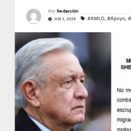
Por
Redacción
#AMLO
,
#Apoyo
,
#
JUN 3, 2026