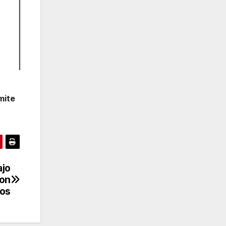
mite
ajo
con
ios