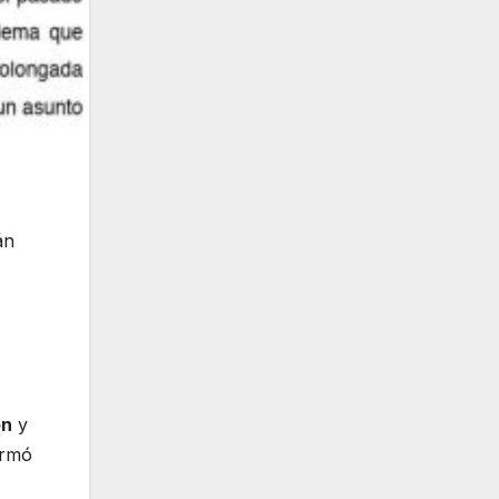
án
ón
y
irmó