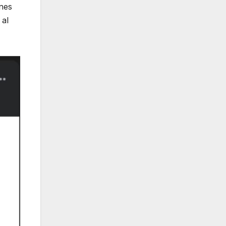
ones
 al