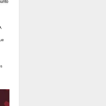
p
,
que
es