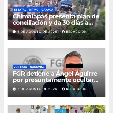
ESTATAL
ISTMO
OAXACA
Chimalapas presenta plan de
conciliación y da 30 días a
ejidos chiapanecos para
6 DE AGOSTO DE 2026
REDACCIÓN
definir situación territorial
JUSTICIA
NACIONAL
FGR detiene a Ángel Aguirre
por presuntamente ocultar
evidencias del caso
6 DE AGOSTO DE 2026
REDACCIÓN
Ayotzinapa