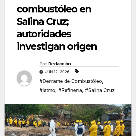
combustóleo en
Salina Cruz;
autoridades
investigan origen
Por
Redacción
JUN 12, 2026
#Derrame de Combustóleo
,
#Istmo
,
#Refinería
,
#Salina Cruz