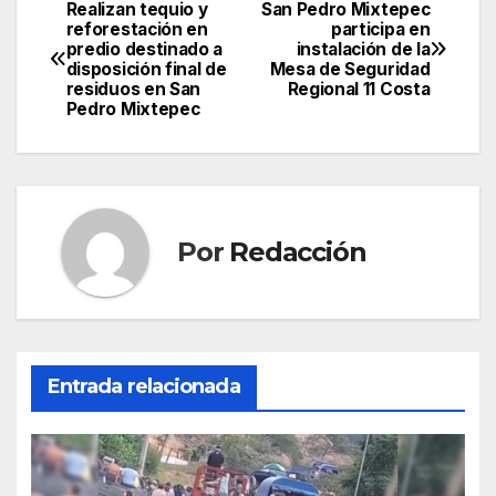
Realizan tequio y
San Pedro Mixtepec
Navegación
reforestación en
participa en
predio destinado a
instalación de la
de
disposición final de
Mesa de Seguridad
residuos en San
Regional 11 Costa
entradas
Pedro Mixtepec
Por
Redacción
Entrada relacionada