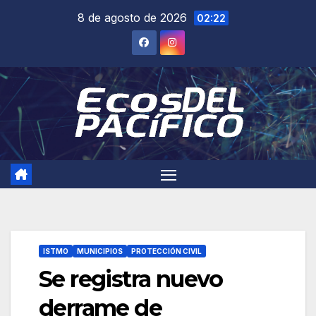
Saltar
8 de agosto de 2026
02:22
al
contenido
ISTMO
MUNICIPIOS
PROTECCIÓN CIVIL
Se registra nuevo
derrame de