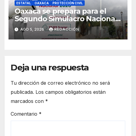
ESTATAL
OAXACA
PROTECCIÓN CIVIL
Oaxaca se prepara para el
Segundo Simulacro Nacional
2026, que se realizará el 19 de
AGO 5, 2026
REDACCIÓN
septiembre
Deja una respuesta
Tu dirección de correo electrónico no será
publicada.
Los campos obligatorios están
marcados con
*
Comentario
*