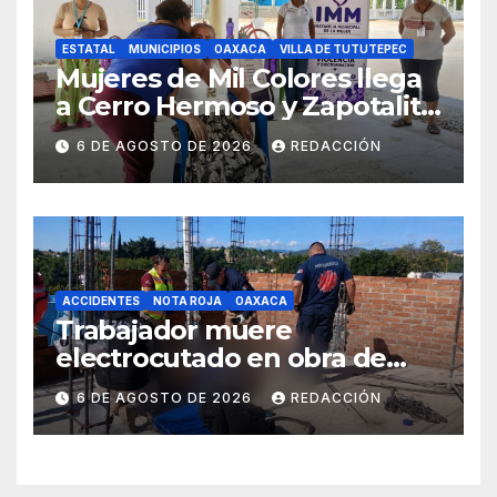
ESTATAL
MUNICIPIOS
OAXACA
VILLA DE TUTUTEPEC
Mujeres de Mil Colores llega
a Cerro Hermoso y Zapotalito
para fortalecer redes de
6 DE AGOSTO DE 2026
REDACCIÓN
apoyo y prevenir violencias
ACCIDENTES
NOTA ROJA
OAXACA
Trabajador muere
electrocutado en obra de
Soledad Etla; dos jóvenes
6 DE AGOSTO DE 2026
REDACCIÓN
resultan gravemente
lesionados